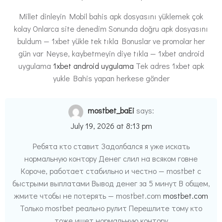
Millet dinleyin Mobil bahis apk dosyasını yüklemek çok
kolay Onlarca site denedim Sonunda doğru apk dosyasını
buldum — 1xbet yükle tek tıkla Bonuslar ve promolar her
gün var Neyse, kaybetmeyin diye tıkla — 1xbet android
uygulama
1xbet android uygulama
Tek adres 1xbet apk
yukle Bahis yapan herkese gönder
mostbet_baEi
says:
July 19, 2026 at 8:13 pm
Ребята кто ставит Задолбался я уже искать
нормальную контору Денег слил на всяком говне
Короче, работает стабильно и честно — mostbet с
быстрыми выплатами Вывод денег за 5 минут В общем,
жмите чтобы не потерять — mostbet.com
mostbet.com
Только mostbet реально рулит Перешлите тому кто
тоже ищет нормальную контору