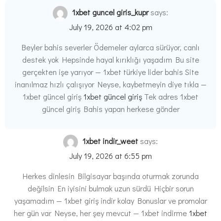
1xbet guncel giris_kupr
says:
July 19, 2026 at 4:02 pm
Beyler bahis severler Ödemeler aylarca sürüyor, canlı
destek yok Hepsinde hayal kırıklığı yaşadım Bu site
gerçekten işe yarıyor — 1xbet türkiye lider bahis Site
inanılmaz hızlı çalışıyor Neyse, kaybetmeyin diye tıkla —
1xbet güncel giriş
1xbet güncel giriş
Tek adres 1xbet
güncel giriş Bahis yapan herkese gönder
1xbet indir_weet
says:
July 19, 2026 at 6:55 pm
Herkes dinlesin Bilgisayar başında oturmak zorunda
değilsin En iyisini bulmak uzun sürdü Hiçbir sorun
yaşamadım — 1xbet giriş indir kolay Bonuslar ve promolar
her gün var Neyse, her şey mevcut — 1xbet indirme
1xbet