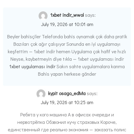
1xbet indir_wwol
says:
July 19, 2026 at 10:01 am
Beyler bahisçiler Telefonda bahis oynamak çok daha pratik
Bazıları çok ağır çalışıyor Sonunda en iyi uygulamayı
keşfettim — 1xbet indir hemen Uygulama çok hafif ve hızlı
Neyse, kaybetmeyin diye tıkla — 1xbet uygulaması indir
1xbet uygulaması indir
Sakın sahte uygulamalara kanma
Bahis yapan herkese gönder
kypit osago_edMa
says:
July 19, 2026 at 10:25 am
Ребята у кого машина А в офисах очереди и
нервотрёпка Обзвонил кучу страховых Короче,
единственный где реально экономия — заказать полис