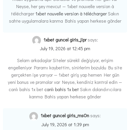
Neyse, her şey mevcut — 1xbet nouvelle version à
télécharger
1xbet nouvelle version à télécharger
Sakın
sahte uygulamalara kanma Bahis yapan herkese gönder
1xbet guncel giris_jipr
says:
July 19, 2026 at 12:45 pm
Selam arkadaşlar Siteler sürekli değişiyor, erişim
engelleniyor Paramı kaybettim, sinirlerim bozuldu Bu site
gerçekten işe yarıyor — 1xbet giriş yap hemen Her gün
yeni bonus ve promolar var Neyse, kendiniz kontrol edin —
canlı bahis 1x bet
canlı bahis 1x bet
Sakın dolandırıcılara
kanma Bahis yapan herkese gönder
1xbet guncel giris_msOn
says:
July 19, 2026 at 1:39 pm