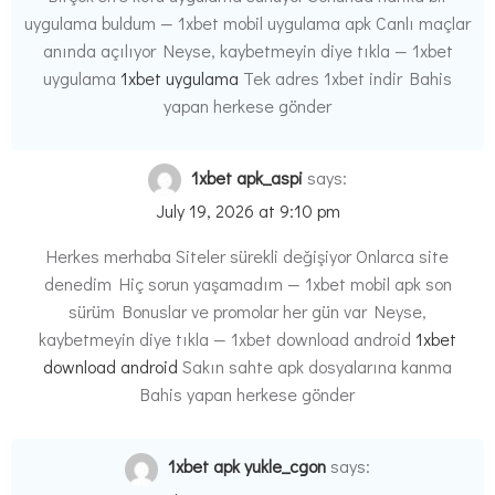
uygulama buldum — 1xbet mobil uygulama apk Canlı maçlar
anında açılıyor Neyse, kaybetmeyin diye tıkla — 1xbet
uygulama
1xbet uygulama
Tek adres 1xbet indir Bahis
yapan herkese gönder
1xbet apk_aspi
says:
July 19, 2026 at 9:10 pm
Herkes merhaba Siteler sürekli değişiyor Onlarca site
denedim Hiç sorun yaşamadım — 1xbet mobil apk son
sürüm Bonuslar ve promolar her gün var Neyse,
kaybetmeyin diye tıkla — 1xbet download android
1xbet
download android
Sakın sahte apk dosyalarına kanma
Bahis yapan herkese gönder
1xbet apk yukle_cgon
says: