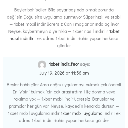
Beyler bahisçiler Bilgisayar başında olmak zorunda
değilsin Çoğu site uygulama sunmuyor Süper hızlı ve stabil
— 1xbet mobil indir ücretsiz Canlı maçlar anında açılıyor
Neyse, kaybetmeyin diye tıkla — 1xbet nasıl indirilir
1xbet
nasıl indirilir
Tek adres 1xbet indir Bahis yapan herkese
gönder
1xbet indir_feor
says:
July 19, 2026 at 11:58 am
Beyler bahisçiler Ama doğru uygulamayı bulmak çok önemli
En iyisini bulmak için çok araştırdım Hiç donma veya
takılma yok — 1xbet mobil indir ücretsiz Bonuslar ve
promolar her gün var Neyse, kaydedin kenarda dursun —
1xbet mobil uygulama indir
1xbet mobil uygulama indir
Tek
adres 1xbet indir Bahis yapan herkese gönder