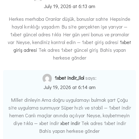
July 19, 2026 at 6:13 am
Herkes merhaba Oranlar düşük, bonuslar sahte Hepsinde
hayal kırıklığı yaşadım Bu site gerçekten işe yarıyor —
1xbet güncel adres tıkla Her gün yeni bonus ve promolar
var Neyse, kendiniz kontrol edin — 1xbet giriş adresi
1xbet
giriş adresi
Tek adres 1xbet güncel giriş Bahis yapan
herkese gönder
1xbet indir_ilol
says:
July 19, 2026 at 6:14 am
Millet dinleyin Ama doğru uygulamayı bulmak şart Çoğu
site uygulama sunmuyor Süper hızlı ve stabil — 1xbet indir
hemen Canlı maçlar anında açılıyor Neyse, kaybetmeyin
diye tıkla — xbet indir
xbet indir
Tek adres 1xbet indir
Bahis yapan herkese gönder