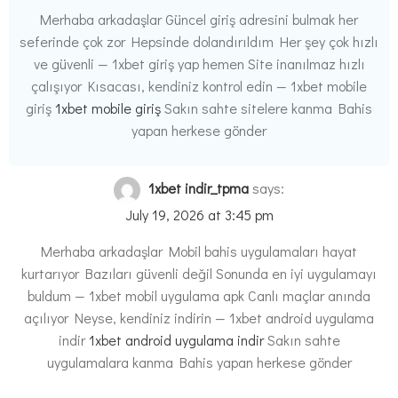
Merhaba arkadaşlar Güncel giriş adresini bulmak her
seferinde çok zor Hepsinde dolandırıldım Her şey çok hızlı
ve güvenli — 1xbet giriş yap hemen Site inanılmaz hızlı
çalışıyor Kısacası, kendiniz kontrol edin — 1xbet mobile
giriş
1xbet mobile giriş
Sakın sahte sitelere kanma Bahis
yapan herkese gönder
1xbet indir_tpma
says:
July 19, 2026 at 3:45 pm
Merhaba arkadaşlar Mobil bahis uygulamaları hayat
kurtarıyor Bazıları güvenli değil Sonunda en iyi uygulamayı
buldum — 1xbet mobil uygulama apk Canlı maçlar anında
açılıyor Neyse, kendiniz indirin — 1xbet android uygulama
indir
1xbet android uygulama indir
Sakın sahte
uygulamalara kanma Bahis yapan herkese gönder