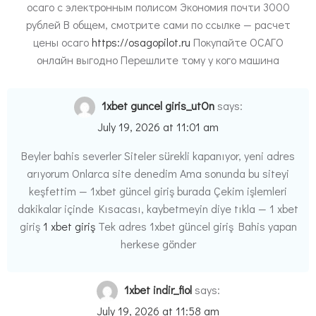
осаго с электронным полисом Экономия почти 3000
рублей В общем, смотрите сами по ссылке — расчет
цены осаго
https://osagopilot.ru
Покупайте ОСАГО
онлайн выгодно Перешлите тому у кого машина
1xbet guncel giris_utOn
says:
July 19, 2026 at 11:01 am
Beyler bahis severler Siteler sürekli kapanıyor, yeni adres
arıyorum Onlarca site denedim Ama sonunda bu siteyi
keşfettim — 1xbet güncel giriş burada Çekim işlemleri
dakikalar içinde Kısacası, kaybetmeyin diye tıkla — 1 xbet
giriş
1 xbet giriş
Tek adres 1xbet güncel giriş Bahis yapan
herkese gönder
1xbet indir_fiol
says:
July 19, 2026 at 11:58 am