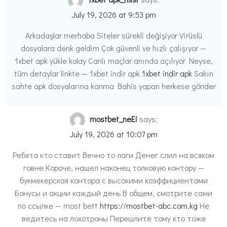
July 19, 2026 at 9:53 pm
Arkadaşlar merhaba Siteler sürekli değişiyor Virüslü
dosyalara denk geldim Çok güvenli ve hızlı çalışıyor —
1xbet apk yükle kolay Canlı maçlar anında açılıyor Neyse,
tüm detaylar linkte — 1xbet indir apk
1xbet indir apk
Sakın
sahte apk dosyalarına kanma Bahis yapan herkese gönder
mostbet_neEi
says:
July 19, 2026 at 10:07 pm
Ребята кто ставит Вечно то лаги Денег слил на всяком
говне Короче, нашел наконец толковую контору —
букмекерская контора с высокими коэффициентами
Бонусы и акции каждый день В общем, смотрите сами
по ссылке — most bett
https://mostbet-abc.com.kg
Не
ведитесь на лохотроны Перешлите тому кто тоже