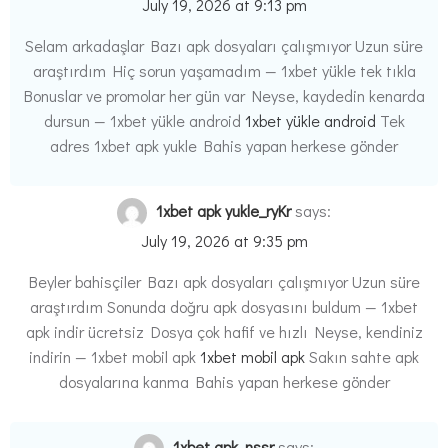
July 19, 2026 at 9:13 pm
Selam arkadaşlar Bazı apk dosyaları çalışmıyor Uzun süre
araştırdım Hiç sorun yaşamadım — 1xbet yükle tek tıkla
Bonuslar ve promolar her gün var Neyse, kaydedin kenarda
dursun — 1xbet yükle android
1xbet yükle android
Tek
adres 1xbet apk yukle Bahis yapan herkese gönder
1xbet apk yukle_ryKr
says:
July 19, 2026 at 9:35 pm
Beyler bahisçiler Bazı apk dosyaları çalışmıyor Uzun süre
araştırdım Sonunda doğru apk dosyasını buldum — 1xbet
apk indir ücretsiz Dosya çok hafif ve hızlı Neyse, kendiniz
indirin — 1xbet mobil apk
1xbet mobil apk
Sakın sahte apk
dosyalarına kanma Bahis yapan herkese gönder
1xbet apk_nssr
says: