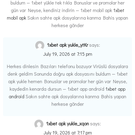
buldum — 1xbet yükle tek tıkla Bonuslar ve promolar her
gün var Neyse, kendiniz indirin — 1xbet mobil apk
1xbet
mobil apk
Sakın sahte apk dosyalarına kanma Bahis yapan
herkese gönder
1xbet apk yukle_ytKr
says:
July 19, 2026 at 7:15 pm
Herkes dinlesin Bazıları telefonu bozuyor Virüslü dosyalara
denk geldim Sonunda doğru apk dosyasını buldum — 1xbet
apk yukle hemen Bonuslar ve promolar her gün var Neyse,
kaydedin kenarda dursun — 1xbet app android
1xbet app
android
Sakın sahte apk dosyalarına kanma Bahis yapan
herkese gönder
1xbet apk yukle_xqon
says:
July 19, 2026 at 7:17 pm