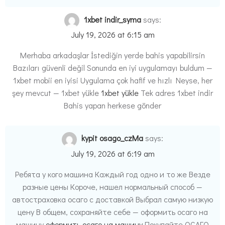
1xbet indir_syma
says:
July 19, 2026 at 6:15 am
Merhaba arkadaşlar İstediğin yerde bahis yapabilirsin
Bazıları güvenli değil Sonunda en iyi uygulamayı buldum —
1xbet mobii en iyisi Uygulama çok hafif ve hızlı Neyse, her
şey mevcut — 1xbet yükle
1xbet yükle
Tek adres 1xbet indir
Bahis yapan herkese gönder
kypit osago_czMa
says:
July 19, 2026 at 6:19 am
Ребята у кого машина Каждый год одно и то же Везде
разные цены Короче, нашел нормальный способ —
автостраховка осаго с доставкой Выбрал самую низкую
цену В общем, сохраняйте себе — оформить осаго на
машину
оформить осаго на машину
Покупайте ОСАГО