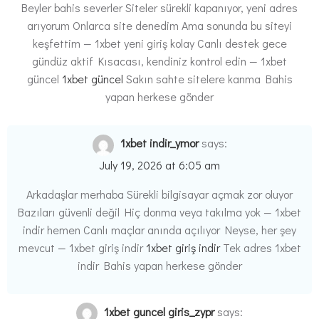
Beyler bahis severler Siteler sürekli kapanıyor, yeni adres
arıyorum Onlarca site denedim Ama sonunda bu siteyi
keşfettim — 1xbet yeni giriş kolay Canlı destek gece
gündüz aktif Kısacası, kendiniz kontrol edin — 1xbet
güncel
1xbet güncel
Sakın sahte sitelere kanma Bahis
yapan herkese gönder
1xbet indir_ymor
says:
July 19, 2026 at 6:05 am
Arkadaşlar merhaba Sürekli bilgisayar açmak zor oluyor
Bazıları güvenli değil Hiç donma veya takılma yok — 1xbet
indir hemen Canlı maçlar anında açılıyor Neyse, her şey
mevcut — 1xbet giriş indir
1xbet giriş indir
Tek adres 1xbet
indir Bahis yapan herkese gönder
1xbet guncel giris_zypr
says: