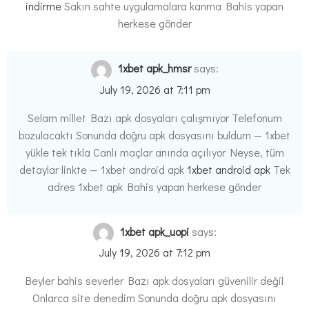
indirme
Sakın sahte uygulamalara kanma Bahis yapan
herkese gönder
1xbet apk_hmsr
says:
July 19, 2026 at 7:11 pm
Selam millet Bazı apk dosyaları çalışmıyor Telefonum
bozulacaktı Sonunda doğru apk dosyasını buldum — 1xbet
yükle tek tıkla Canlı maçlar anında açılıyor Neyse, tüm
detaylar linkte — 1xbet android apk
1xbet android apk
Tek
adres 1xbet apk Bahis yapan herkese gönder
1xbet apk_uopi
says:
July 19, 2026 at 7:12 pm
Beyler bahis severler Bazı apk dosyaları güvenilir değil
Onlarca site denedim Sonunda doğru apk dosyasını