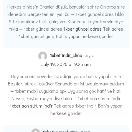
Herkes dinlesin Oranlar düşük, bonuslar sahte Onlarca site
denedim Gerçekten en iyisi bu — 1xbet güncel adres tıkla
Site inanılmaz hızlı çalışıyor Kısacası, kaybetmeyin diye
tıkla — 1xbet güncel adres
1xbet güncel adres
Tek adres
1xbet güncel giriş Bahis yapan herkese gönder
1xbet indir_clma
says:
July 19, 2026 at 9:25 am
Beyler bahis severler İstediğin yerde bahis yapabilirsin
Bazıları sürekli çöküyor Sonunda en iyi uygulamayı buldum
— 1xbet mobil uygulama apk Uygulama çok hafif ve hızlı
Neyse, kaybetmeyin diye tıkla — 1xbet son sürüm indir
1xbet son sürüm indir
Tek adres 1xbet indir Bahis yapan
herkese gönder