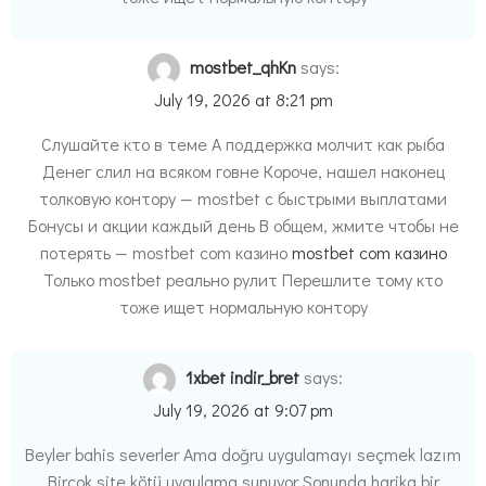
mostbet_qhKn
says:
July 19, 2026 at 8:21 pm
Слушайте кто в теме А поддержка молчит как рыба
Денег слил на всяком говне Короче, нашел наконец
толковую контору — mostbet с быстрыми выплатами
Бонусы и акции каждый день В общем, жмите чтобы не
потерять — mostbet com казино
mostbet com казино
Только mostbet реально рулит Перешлите тому кто
тоже ищет нормальную контору
1xbet indir_bret
says:
July 19, 2026 at 9:07 pm
Beyler bahis severler Ama doğru uygulamayı seçmek lazım
Birçok site kötü uygulama sunuyor Sonunda harika bir