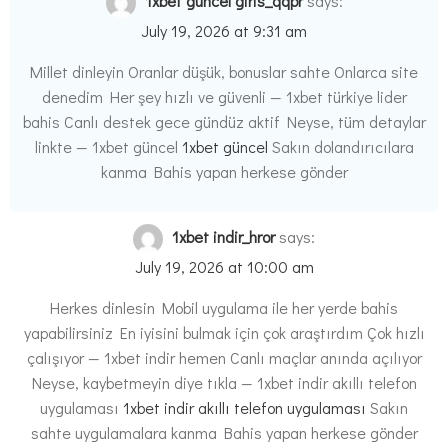
1xbet guncel giris_qqpr
says:
July 19, 2026 at 9:31 am
Millet dinleyin Oranlar düşük, bonuslar sahte Onlarca site
denedim Her şey hızlı ve güvenli — 1xbet türkiye lider
bahis Canlı destek gece gündüz aktif Neyse, tüm detaylar
linkte — 1xbet güncel
1xbet güncel
Sakın dolandırıcılara
kanma Bahis yapan herkese gönder
1xbet indir_hror
says:
July 19, 2026 at 10:00 am
Herkes dinlesin Mobil uygulama ile her yerde bahis
yapabilirsiniz En iyisini bulmak için çok araştırdım Çok hızlı
çalışıyor — 1xbet indir hemen Canlı maçlar anında açılıyor
Neyse, kaybetmeyin diye tıkla — 1xbet indir akıllı telefon
uygulaması
1xbet indir akıllı telefon uygulaması
Sakın
sahte uygulamalara kanma Bahis yapan herkese gönder