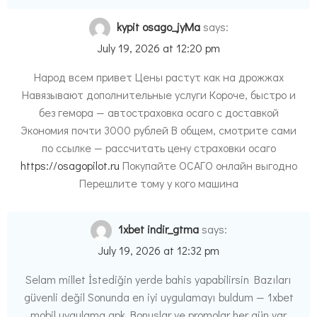
kypit osago_jyMa
says:
July 19, 2026 at 12:20 pm
Народ всем привет Цены растут как на дрожжах
Навязывают дополнительные услуги Короче, быстро и
без гемора — автостраховка осаго с доставкой
Экономия почти 3000 рублей В общем, смотрите сами
по ссылке — рассчитать цену страховки осаго
https://osagopilot.ru
Покупайте ОСАГО онлайн выгодно
Перешлите тому у кого машина
1xbet indir_gtma
says:
July 19, 2026 at 12:32 pm
Selam millet İstediğin yerde bahis yapabilirsin Bazıları
güvenli değil Sonunda en iyi uygulamayı buldum — 1xbet
mobil uygulama apk Bonuslar ve promolar her gün var