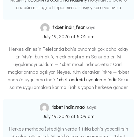
онлайн выгодно Перешлите тому у кого машина
1xbet indir_feor
says:
July 19, 2026 at 8:05 am
Herkes dinlesin Telefonda bahis oynamak çok daha kolay
En iyisini bulmak için çok araştırdım Sonunda en iyi
uygulamayı buldum — 1xbet mobil indir ücretsiz Canlı
maçlar anında açılıyor Neyse, tüm detaylar linkte — 1xbet
android uygulama indir
1xbet android uygulama indir
Sakın
sahte uygulamalara kanma Bahis yapan herkese gönder
1xbet indir_maol
says:
July 19, 2026 at 8:09 am
Herkes merhaba İstediğin yerde 1 tıkla bahis yapabilirsin
Bazıları güvenli değil Hiçbir sorun yaşamadım — 1xbet